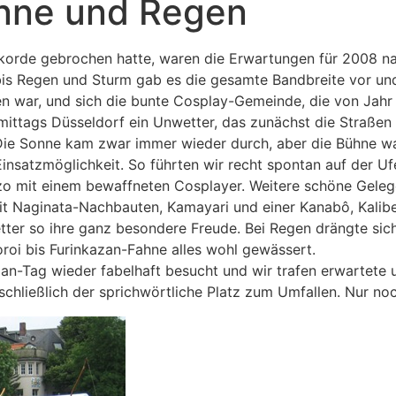
nne und Regen
ekorde gebrochen hatte, waren die Erwartungen für 2008 na
 bis Regen und Sturm gab es die gesamte Bandbreite vor un
 war, und sich die bunte Cosplay-Gemeinde, die von Jahr 
 mittags Düsseldorf ein Unwetter, das zunächst die Straßen 
 Sonne kam zwar immer wieder durch, aber die Bühne war
insatzmöglichkeit. So führten wir recht spontan auf der U
zo mit einem bewaffneten Cosplayer. Weitere schöne Geleg
t Naginata-Nachbauten, Kamayari und einer Kanabô, Kalib
er so ihre ganz besondere Freude. Bei Regen drängte sich 
roi bis Furinkazan-Fahne alles wohl gewässert.
an-Tag wieder fabelhaft besucht und wir trafen erwartet
schließlich der sprichwörtliche Platz zum Umfallen. Nur n