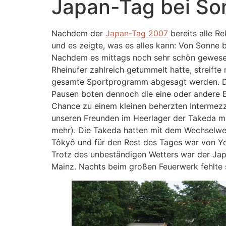
Japan-Tag bei So
Nachdem der
Japan-Tag 2007
bereits alle R
und es zeigte, was es alles kann: Von Sonne
Nachdem es mittags noch sehr schön gewesen
Rheinufer zahlreich getummelt hatte, streifte
gesamte Sportprogramm abgesagt werden. Die
Pausen boten dennoch die eine oder andere E
Chance zu einem kleinen beherzten Intermez
unseren Freunden im Heerlager der Takeda mi
mehr). Die Takeda hatten mit dem Wechselwett
Tôkyô und für den Rest des Tages war von Yo
Trotz des unbeständigen Wetters war der Jap
Mainz. Nachts beim großen Feuerwerk fehlte 