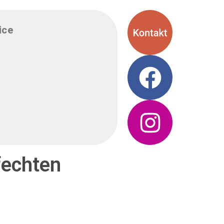
ice
fechten